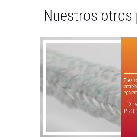
Nuestros otros 
Elles 
entrel
égaleme
V
PRO