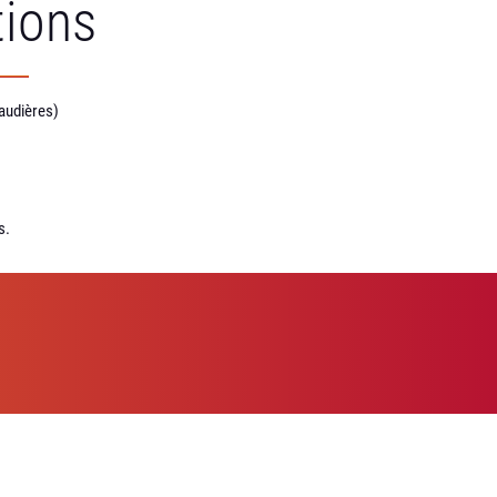
tions
haudières)
s.